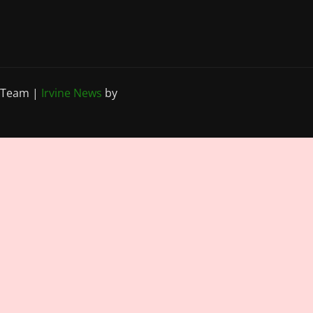
y Team
|
Irvine News
by