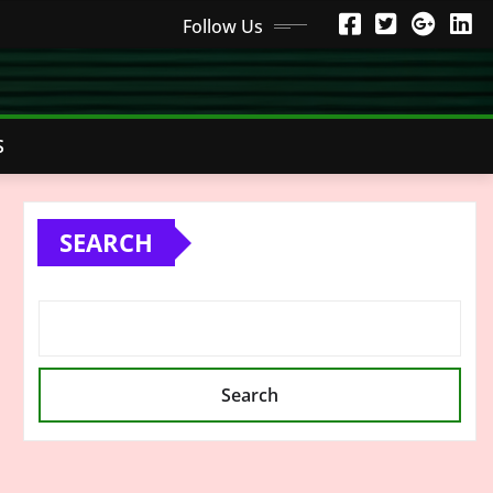
Follow Us
S
SEARCH
Search