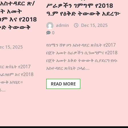
 አስተዳደር ጽ/
ሥራዎችን ገምግሞ የ2018
ጀት አመት
ዓ.ም የዕቅድ ትውውቅ አደረገ፦
ም እና የ2018
እቅድ ትውውቅ
admin
Dec 15, 2025
0
የሰሜን ሸዋ ዞን አስተዳደር ጽ/ቤት የ2017
ec 15, 2025
በጀት አመት ስራዎችን ሲገመግምና የ2018
በጀት አመት እቅድ ትውውቅ ሲያደርግ የዞኑ
ደር ጽ/ቤት የ2017
አስተዳደር ጽ/ቤት ኃላፊ…
ፈፃፀም እና የ2018
ውውቅ አካሄደ።
READ MORE
ፊ…