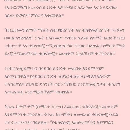
የኢንፎርሜሽን መረብ ደኅንነት አሥተዳደር ላደረገው እና እያደረገው
ላለው ድጋፍም ምስጋና አቅርበዋል።
“በዚህ ዘመን ልማት ማለት ሰብዓዊ ልማት እና ቴክኖሎጂ ልማት መኾኑን
በውል እንረዳለን” ያሉት ርእሰ መሥተዳድሩ ሌሎቹ የልማት ዘርፎች የዚህ
ተከታዮች እና ቴክኖሎጂ የሚያሳልጣቸው ናቸው ብለዋል። የምርታማነት
ደረጃ የሚጨምረው ቴክኖሎጂን መጠቀም እንደኾነም ተናግረዋል።
የቴክኖሎጂ ልማትን በሳይበር ደኅንነት መጠበቅ እንደሚገባም
አስገንዝበዋል። የሳይበር ደኅንነት ለሀገር ትልቅ ፋይዳ እንዳለውም
ተናግረዋል። የሳይበር ደኅንነት ወርን ማክበር የቴክኖሎጂ ንቃተ ሕሊናን
ለመጨመር እንደሚያስችልም ገልጸዋል።
ቅንጡ ከተሞችም (ስማርት ሲቲን) ለመፍጠር ቴክኖሎጂን መጠቀም
እንደሚገባ ተናግረዋል። ቅንጡ ከተሞችን ለመፍጠር ቴክኖሎጂ ኀይል
ቀያሪ መኾኑንም ገልጸዋል። “የቴክኖሎጂ አጠቃቀማችን እያሻሻልን