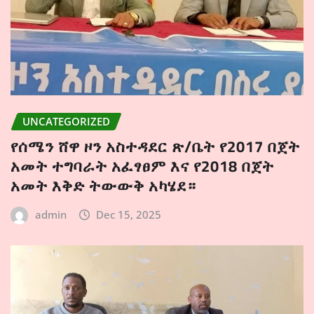
UNCATEGORIZED
የሰሜን ሸዋ ዞን አስተዳደር ጽ/ቤት የ2017 በጀት
አመት ተግባራት አፈፃፀም እና የ2018 በጀት
አመት እቅድ ትውውቅ አካሄደ።
admin
Dec 15, 2025