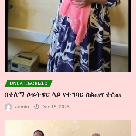
UNCATEGORIZED
በተለማ ሶፍትዌር ላይ የተግባር ስልጠና ተሰጠ
admin
Dec 15, 2025