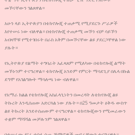
መኾናቸውን ገልጸዋል።
አሁን ላይ ኢትዮጵያን በቴክኖሎጂ ተጠቃሚ የሚያደርጉ ሥራዎች
እየተሠሩ ነው ብለዋል። በቴክኖሎጂ ተጠቃሚ መኾን ብቻ ሳይኾን
አብዛኞቹ የሚተገበሩት በራስ አቅም በመኾናቸው ልዩ ያደርጋቸዋል ነው
ያሉት።
የኢትዮጵያ የልማት ተግባራት አፈጻጸም የሚለካው በቴክኖሎጂ ልማት
መኾኑንም ተናግረዋል። ቴክኖሎጂ አንድም የምርት ማሳደጊያ በሌላ በኩል
ደግሞ የአገልግሎት ማሳለጫ ነው ብለዋል።
የአማራ ክልል የቴክኖሎጂ አስፈላጊነትን በመረዳት ለቴክኖሎጂ ልዩ
ትኩረት እንዲሰጠው አድርጓል ነው ያሉት። በ25 ዓመታት ዕቅዱ ውስጥ
ልዩ ትኩረት እንደተሰጠውም ተናግረዋል። ቴክኖሎጂውን የሚመራውን
ተቋም ማሻሻል መቻሉንም ገልጸዋል።
በተሠራው ሥራ ተስፋ ሰጪ ጅማሮዎች መኖራቸውን ተናግረዋል።