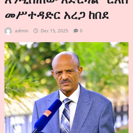
መሥተዳድር አረጋ ከበደ
admin
Dec 15, 2025
0