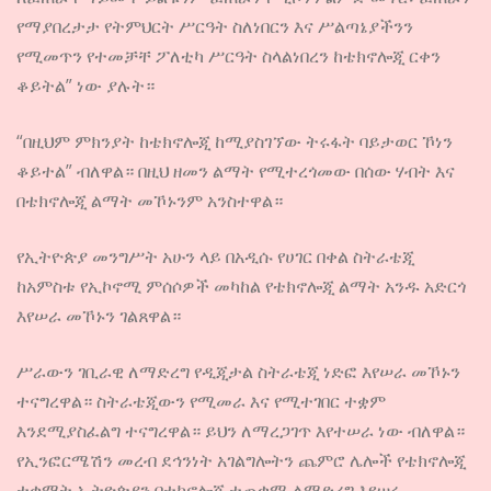
የማያበረታታ የትምህርት ሥርዓት ስለነበርን እና ሥልጣኔያችንን
የሚመጥን የተመቻቸ ፖለቲካ ሥርዓት ስላልነበረን ከቴክኖሎጂ ርቀን
ቆይትል” ነው ያሉት።
“በዚህም ምክንያት ከቴክኖሎጂ ከሚያስገኘው ትሩፋት ባይታወር ኾነን
ቆይተል” ብለዋል። በዚህ ዘመን ልማት የሚተረጎመው በሰው ሃብት እና
በቴክኖሎጂ ልማት መኾኑንም አንስተዋል።
የኢትዮጵያ መንግሥት አሁን ላይ በአዲሱ የሀገር በቀል ስትራቴጂ
ከአምስቱ የኢኮኖሚ ምሰሶዎች መካከል የቴክኖሎጂ ልማት አንዱ አድርጎ
እየሠራ መኾኑን ገልጸዋል።
ሥራውን ገቢራዊ ለማድረግ የዲጂታል ስትራቴጂ ነድፎ እየሠራ መኾኑን
ተናግረዋል። ስትራቴጂውን የሚመራ እና የሚተገበር ተቋም
እንደሚያስፈልግ ተናግረዋል። ይህን ለማረጋገጥ እየተሠራ ነው ብለዋል።
የኢንፎርሜሽን መረብ ደኅንነት አገልግሎትን ጨምሮ ሌሎች የቴክኖሎጂ
ተቋማት ኢትዮጵያን በቴክኖሎጂ ተጠቃሚ ለማድረግ እየሠሩ