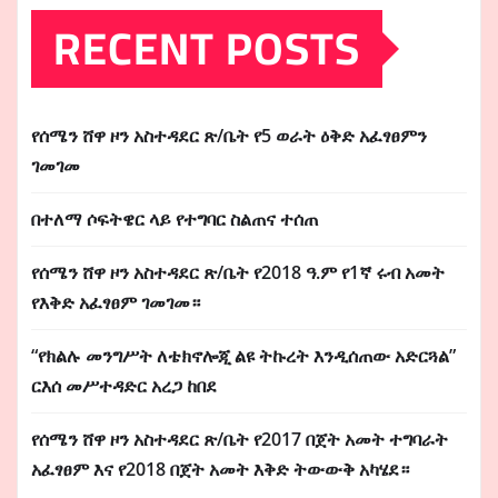
RECENT POSTS
የሰሜን ሸዋ ዞን አስተዳደር ጽ/ቤት የ5 ወራት ዕቅድ አፈፃፀምን
ገመገመ
በተለማ ሶፍትዌር ላይ የተግባር ስልጠና ተሰጠ
የሰሜን ሸዋ ዞን አስተዳደር ጽ/ቤት የ2018 ዓ.ም የ1ኛ ሩብ አመት
የእቅድ አፈፃፀም ገመገመ።
“የክልሉ መንግሥት ለቴክኖሎጂ ልዩ ትኩረት እንዲሰጠው አድርጓል”
ርእሰ መሥተዳድር አረጋ ከበደ
የሰሜን ሸዋ ዞን አስተዳደር ጽ/ቤት የ2017 በጀት አመት ተግባራት
አፈፃፀም እና የ2018 በጀት አመት እቅድ ትውውቅ አካሄደ።