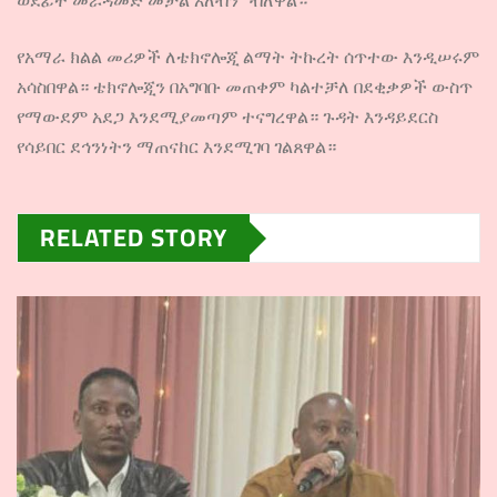
ወደፊት መራዳመድ መቻል አለብን” ብለዋል።
የአማራ ክልል መሪዎች ለቴክኖሎጂ ልማት ትኩረት ሰጥተው እንዲሠሩም
አሳስበዋል። ቴክኖሎጂን በአግባቡ መጠቀም ካልተቻለ በደቂቃዎች ውስጥ
የማውደም አደጋ እንደሚያመጣም ተናግረዋል። ጉዳት እንዳይደርስ
የሳይበር ደኅንነትን ማጠናከር እንደሚገባ ገልጸዋል።
RELATED STORY