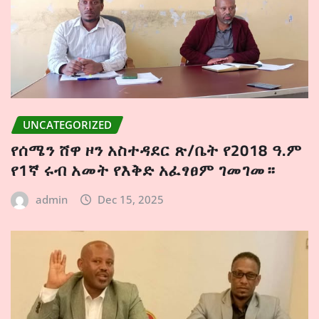
UNCATEGORIZED
የሰሜን ሸዋ ዞን አስተዳደር ጽ/ቤት የ2018 ዓ.ም
የ1ኛ ሩብ አመት የእቅድ አፈፃፀም ገመገመ።
admin
Dec 15, 2025