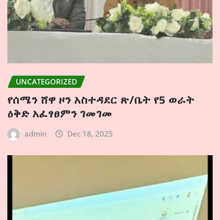
UNCATEGORIZED
የሰሜን ሸዋ ዞን አስተዳደር ጽ/ቤት የ5 ወራት
ዕቅድ አፈፃፀምን ገመገመ
admin
Dec 18, 2025