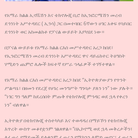
የአማራ ክልል ኢኖቬሽን እና ቴክኖሎጂ ቢሮ ከኢንፎርሜሽን መረብ
ደኅንነት አሥተዳደር ( ኢንሳ) ጋር በመተባበር 6ኛውን ሀገር አቀፍ የሳይበር
ደኅንነት ወር አስመልክቶ የፓናል ውይይት እያካሄደ ነው።
በፓናል ውይይቱ የአማራ ክልል ርእሰ መሥተዳድር አረጋ ከበደ፣
የኢንፎርሜሽን መረብ ደኅንነት አሥተዳደር ዋና ዳይሬክተር ትዕግስት
ሃሚድን ጨምሮ ሌሎች ከፍተኛ የሥራ ኀላፊዎች ተገኝተዋል።
የአማራ ክልል ርእሰ መሥተዳድር አረጋ ከበደ “ኢትዮጵያውያን የጥንት
ሥልጣኔ፣ በዘመን የደረጀ የሀገረ መንግሥት ግንባታ ያለን ነን” ነው ያሉት።
“ነገር ግን ዓለም ከደረሰበት ምጡቅ የቴክኖሎጂ ምኅዳር ወደ ኋላ የቀረን
ነን” ብለዋል።
ኢትዮጵያ በቴክኖሎጂ ተስተካካይ እና ተወዳዳሪ በማይኾን የቴክኖሎጂ
እጥረት ውስጥ መቆየቷንም ገልጸዋል። “በኢኮኖሚ ወደ ኋላ መቅረታችን፣
ለፈጠራ የማይመች ይልቁንም ፈጠራን የሚኮንን ልምድ መኖር፣ ፈጠራን