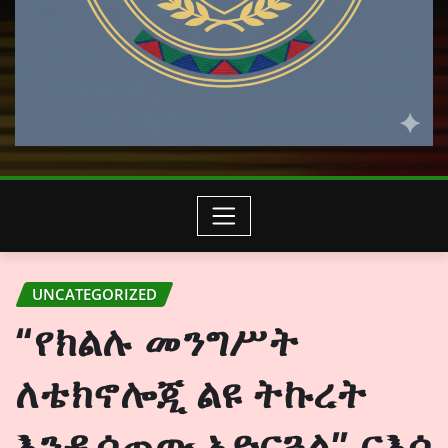
UNCATEGORIZED
“የክልሉ መንግሥት
ለቴክኖሎጂ ልዩ ትኩረት
እንዲሰጠው አድርጓል” ርእሰ